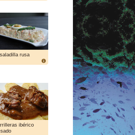
saladilla rusa
rilleras ibérico
isado