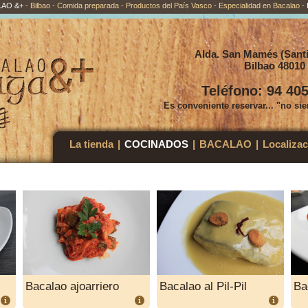
LAO &+
- Bilbao - Comida preparada - Productos del País Vasco - Especialidad en Bacalao -
Alda. San Mamés (Santi
Bilbao 48010
Teléfono: 94 405
Es conveniente reservar... "no si
La tienda
|
COCINADOS
|
BACALAO
|
Localizac
Bacalao ajoarriero
Bacalao al Pil-Pil
Ba