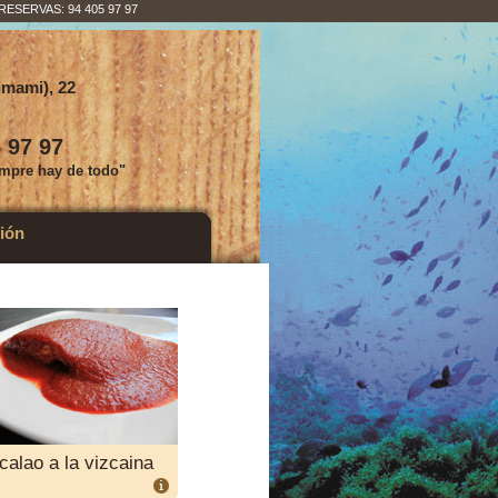
RESERVAS: 94 405 97 97
mami), 22
 97 97
empre hay de todo"
ión
calao a la vizcaina