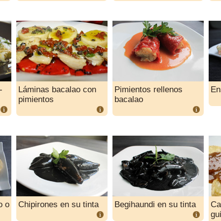
-
Láminas bacalao con
Pimientos rellenos
En
pimientos
bacalao
o o
Chipirones en su tinta
Begihaundi en su tinta
Car
gu